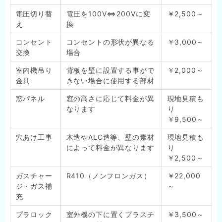
電圧切り替
電圧を100V⇔200Vに変
￥2,500～
え
換
コンセント
コンセントの形状が異なる
￥3,000～
交換
場合
室内機吊り
背板を壁に設置する事がで
￥2,000～
金具
きない場合に使用する部材
窓パネル
窓の高さに応じて料金が異
現地見積も
なります
り
￥9,500～
穴あけ工事
木造やALC造等、壁の素材
現地見積も
によって料金が異なります
り
￥2,500～
ガスチャー
R410（ノンフロンガス）
￥22,000
ジ・ガス補
～
充
プラロック
室外機の下に置くプラスチ
￥3,500～