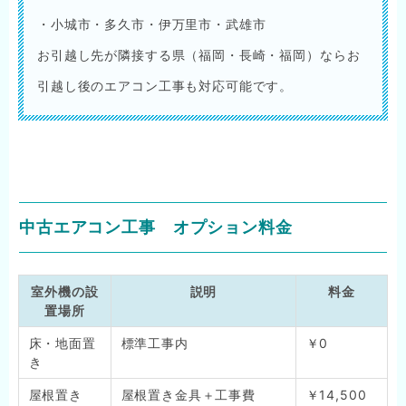
・小城市・多久市・伊万里市・武雄市
お引越し先が隣接する県（福岡・長崎・福岡）ならお
引越し後のエアコン工事も対応可能です。
中古エアコン工事 オプション料金
室外機の設
説明
料金
置場所
床・地面置
標準工事内
￥0
き
屋根置き
屋根置き金具＋工事費
￥14,500